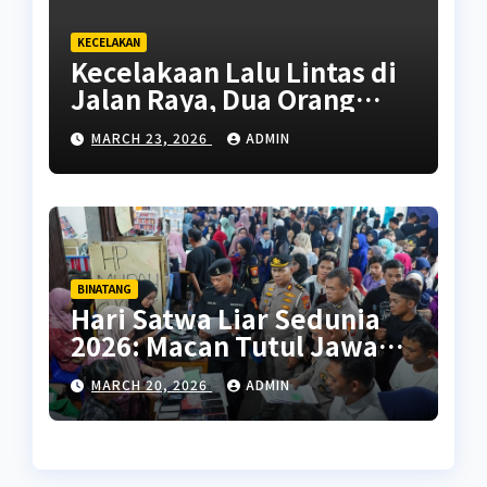
KECELAKAN
Kecelakaan Lalu Lintas di
Jalan Raya, Dua Orang
Mengalami Luka-Luka
MARCH 23, 2026
ADMIN
BINATANG
Hari Satwa Liar Sedunia
2026: Macan Tutul Jawa
Pulih, Namun Ancaman
MARCH 20, 2026
ADMIN
Perburuan dan Habitat
Masih Mengintai