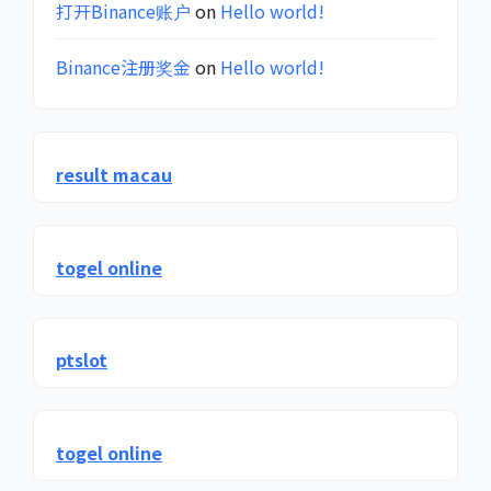
打开Binance账户
on
Hello world!
Binance注册奖金
on
Hello world!
result macau
togel online
ptslot
togel online