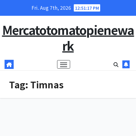
Skip
Fri. Aug 7th, 2026
12:51:18 PM
to
content
Mercatotomatopienewa
rk
Tag:
Timnas