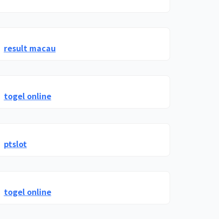
result macau
togel online
ptslot
togel online