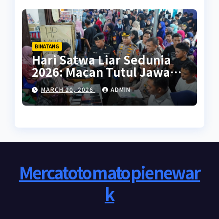
BINATANG
Hari Satwa Liar Sedunia
2026: Macan Tutul Jawa
Pulih, Namun Ancaman
MARCH 20, 2026
ADMIN
Perburuan dan Habitat
Masih Mengintai
Mercatotomatopienewar
k