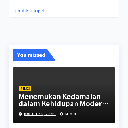
prediksi togel
You missed
RELIGI
Menemukan Kedamaian
dalam Kehidupan Modern
Melalui Nilai-Nilai Religi
MARCH 26, 2026
ADMIN