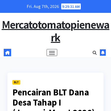
Skip
Fri. Aug 7th, 2026
9:29:32 AM
to
content
Mercatotomatopienewa
rk
BLT
Pencairan BLT Dana
Desa Tahap I