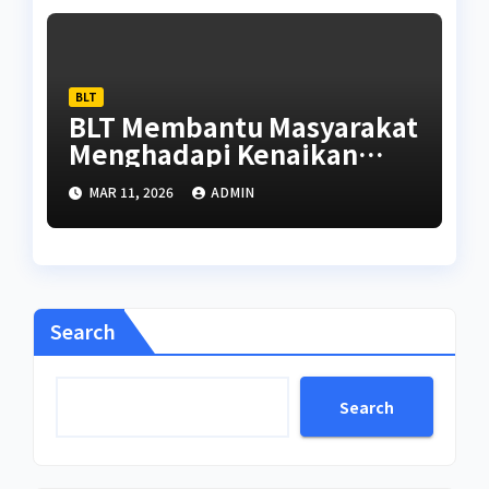
BLT
BLT Membantu Masyarakat
Menghadapi Kenaikan
Harga Kebutuhan Pokok
MAR 11, 2026
ADMIN
Search
Search