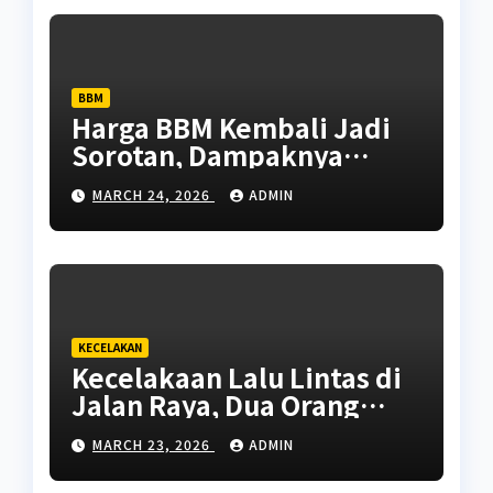
BBM
Harga BBM Kembali Jadi
Sorotan, Dampaknya
Terasa Hingga Masyarakat
MARCH 24, 2026
ADMIN
Kecil
KECELAKAN
Kecelakaan Lalu Lintas di
Jalan Raya, Dua Orang
Mengalami Luka-Luka
MARCH 23, 2026
ADMIN